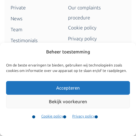
Private
Our complaints
procedure
News
Cookie policy
Team
Privacy policy
Testimonials
Vacancies
Contact
Beheer toestemming
Fees
Om de beste ervaringen te bieden, gebruiken wij technologieën zoals
cookies om informatie over uw apparaat op te slaan en/of te raadplegen.
Find us at
De Ruijterkade 112, 1011 AB Amsterdam
Accepteren
View in Google Maps
Bekijk voorkeuren
Cookie policy
Privacy policy
info@kroesadvocaten.nl
Contact
+31 (0)20 520 7050
Menu