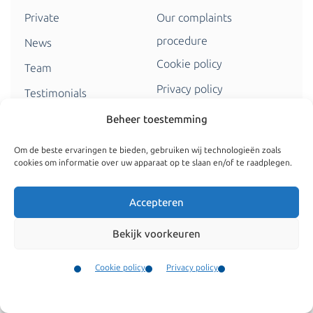
Private
Our complaints
procedure
News
Cookie policy
Team
Privacy policy
Testimonials
Vacancies
Contact
Beheer toestemming
Fees
Om de beste ervaringen te bieden, gebruiken wij technologieën zoals
cookies om informatie over uw apparaat op te slaan en/of te raadplegen.
Find us at
De Ruijterkade 112, 1011 AB Amsterdam
Accepteren
View in Google Maps
Bekijk voorkeuren
Cookie policy
Privacy policy
info@kroesadvocaten.nl
Contact
+31 (0)20 520 7050
Menu