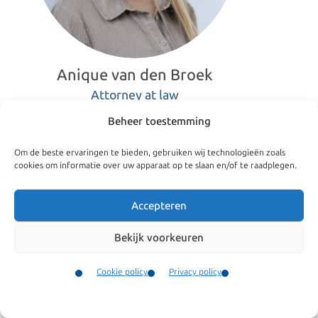
Anique van den Broek
Attorney at law
Beheer toestemming
Om de beste ervaringen te bieden, gebruiken wij technologieën zoals
+31(0)205207058
cookies om informatie over uw apparaat op te slaan en/of te raadplegen.
vandenbroek@kroesadvocaten.nl
Accepteren
Bekijk voorkeuren
LinkedIn
Cookie policy
Privacy policy
Anique van den Broek, Attorney at law
Contact
Menu
Characteristic of Anique's approach is her great sense of