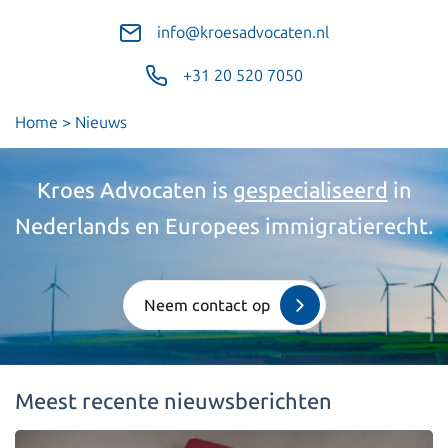
info@kroesadvocaten.nl
+31 20 520 7050
Home
>
Nieuws
Kroes Advocaten is
gespecialiseerd
in
Nederlands en Europees immigratierecht.
Neem contact op
Meest recente nieuwsberichten