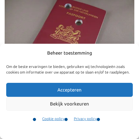
Beheer toestemming
Om de beste ervaringen te bieden, gebruiken wij technologieën zoals
cookies om informatie over uw apparaat op te slaan en/of te raadplegen.
Paspoort aanvragen
Accepteren
05 jul 2026
Bekijk voorkeuren
Wedertoelating voor oud-
Nederlanders en herkrijgen
Cookie policy
Privacy policy
Nederlanderschap
Contact
Menu
Openbaarmaking van boetes door de