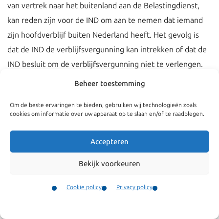
van vertrek naar het buitenland aan de Belastingdienst,
kan reden zijn voor de IND om aan te nemen dat iemand
zijn hoofdverblijf buiten Nederland heeft. Het gevolg is
dat de IND de verblijfsvergunning kan intrekken of dat de
IND besluit om de verblijfsvergunning niet te verlengen.
Beheer toestemming
Het hangt van het type verblijfsvergunning af hoe lang de
houder buiten Nederland mag verblijven.
De hoofdregel
Om de beste ervaringen te bieden, gebruiken wij technologieën zoals
cookies om informatie over uw apparaat op te slaan en/of te raadplegen.
bij een verblijfsvergunning voor bepaalde tijd is dat de
persoon zes maanden achterelkaar buiten Nederland
Accepteren
mag verblijven of drie jaar op een rij niet langer dan
vier maanden
. Er zijn een aantal uitzonderingen op deze
Bekijk voorkeuren
regel. Houders van een verblijfsvergunning als
Cookie policy
Privacy policy
kennismigrant mogen bijvoorbeeld in totaal maximaal acht
Contact
maanden per twaalf maanden buiten Nederland werken.
Menu
Zij moeten er wel voor zorgen dat zij nog aan de