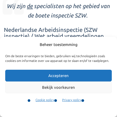
Wij zijn
de
specialisten op het gebied van
de boete inspectie SZW.
Nederlandse Arbeidsinspectie (SZW
inspectie) / Wet arbeid vreemdelingen
boete
Beheer toestemming
Bij illegale tewerkstelling van vreemdelingen legt de
Om de beste ervaringen te bieden, gebruiken wij technologieën zoals
cookies om informatie over uw apparaat op te slaan en/of te raadplegen.
Nederlandse Arbeidsinspectie (voorheen Inspectie SZW)
een boete op wegens schending van de
Wet arbeid
Accepteren
vreemdelingen
.
Bekijk voorkeuren
Sinds de invoering van de bestuurlijke boete bij de Wet
Wij zijn gespecialiseerd in
arbeid vreemdelingen in 2005, zijn onze advocaten
Cookie policy
Privacy policy
Kennismigrant
Contact
werkzaam op dit terrein. Zij behoren tot de weinige
Werkvergunningen
Menu