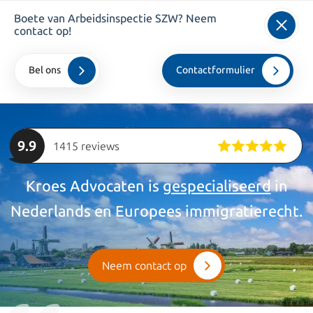
Boete van Arbeidsinspectie SZW? Neem
info@kroesadvocaten.nl
contact op!
+31 20 520 7050
Bel ons
Contactformulier
Home
>
bedrijven
>
Boete Nederlandse Arbeidsinspectie
9.9
1415 reviews
Kroes Advocaten is
gespecialiseerd
in
Nederlands en Europees immigratierecht.
Neem contact op